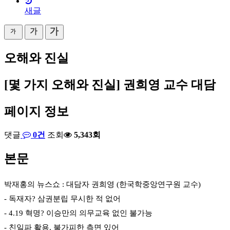
새글
오해와 진실
[몇 가지 오해와 진실] 권희영 교수 대담
페이지 정보
댓글
0건
조회
5,343회
본문
박재홍의 뉴스쇼 : 대담자
권희영 (한국학중앙연구원 교수)
- 독재자? 삼권분립 무시한 적 없어
- 4.19 혁명? 이승만의 의무교육 없인 불가능
- 친일파 활용, 불가피한 측면 있어