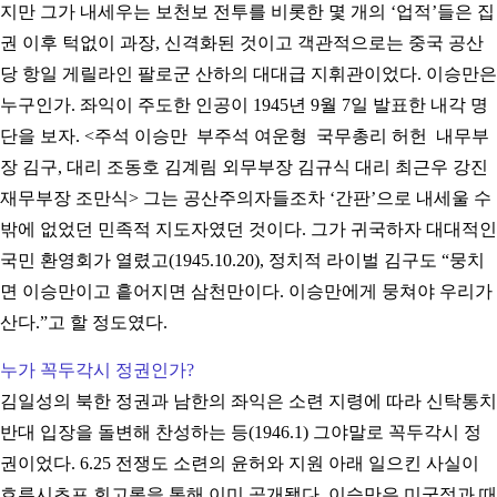
지만 그가 내세우는 보천보 전투를 비롯한 몇 개의 ‘업적’들은 집
권 이후 턱없이 과장, 신격화된 것이고 객관적으로는 중국 공산
당 항일 게릴라인 팔로군 산하의 대대급 지휘관이었다. 이승만은
누구인가. 좌익이 주도한 인공이 1945년 9월 7일 발표한 내각 명
단을 보자. <주석 이승만 부주석 여운형 국무총리 허헌 내무부
장 김구, 대리 조동호 김계림 외무부장 김규식 대리 최근우 강진
재무부장 조만식> 그는 공산주의자들조차 ‘간판’으로 내세울 수
밖에 없었던 민족적 지도자였던 것이다. 그가 귀국하자 대대적인
국민 환영회가 열렸고(1945.10.20), 정치적 라이벌 김구도 “뭉치
면 이승만이고 흩어지면 삼천만이다. 이승만에게 뭉쳐야 우리가
산다.”고 할 정도였다.
누가 꼭두각시 정권인가?
김일성의 북한 정권과 남한의 좌익은 소련 지령에 따라 신탁통치
반대 입장을 돌변해 찬성하는 등(1946.1) 그야말로 꼭두각시 정
권이었다. 6.25 전쟁도 소련의 윤허와 지원 아래 일으킨 사실이
흐루시초프 회고록을 통해 이미 공개됐다. 이승만은 미군정과 때