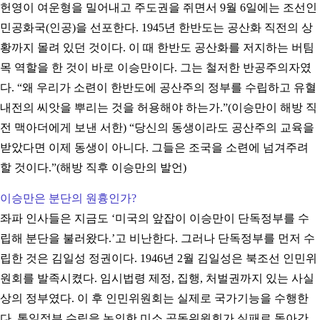
헌영이 여운형을 밀어내고 주도권을 쥐면서 9월 6일에는 조선인
민공화국(인공)을 선포한다. 1945년 한반도는 공산화 직전의 상
황까지 몰려 있던 것이다. 이 때 한반도 공산화를 저지하는 버팀
목 역할을 한 것이 바로 이승만이다. 그는 철저한 반공주의자였
다. “왜 우리가 소련이 한반도에 공산주의 정부를 수립하고 유혈
내전의 씨앗을 뿌리는 것을 허용해야 하는가.”(이승만이 해방 직
전 맥아더에게 보낸 서한) “당신의 동생이라도 공산주의 교육을
받았다면 이제 동생이 아니다. 그들은 조국을 소련에 넘겨주려
할 것이다.”(해방 직후 이승만의 발언)
이승만은 분단의 원흉인가?
좌파 인사들은 지금도 ‘미국의 앞잡이 이승만이 단독정부를 수
립해 분단을 불러왔다.’고 비난한다. 그러나 단독정부를 먼저 수
립한 것은 김일성 정권이다. 1946년 2월 김일성은 북조선 인민위
원회를 발족시켰다. 임시법령 제정, 집행, 처벌권까지 있는 사실
상의 정부였다. 이 후 인민위원회는 실제로 국가기능을 수행한
다. 통일정부 수립을 논의한 미소 공동위원회가 실패로 돌아간