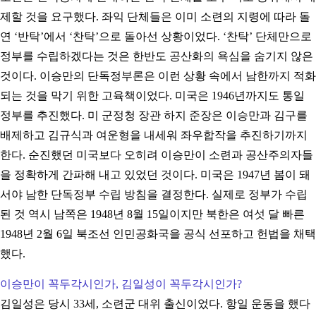
제할 것을 요구했다. 좌익 단체들은 이미 소련의 지령에 따라 돌
연 ‘반탁’에서 ‘찬탁’으로 돌아선 상황이었다. ‘찬탁’ 단체만으로
정부를 수립하겠다는 것은 한반도 공산화의 욕심을 숨기지 않은
것이다. 이승만의 단독정부론은 이런 상황 속에서 남한까지 적화
되는 것을 막기 위한 고육책이었다. 미국은 1946년까지도 통일
정부를 추진했다. 미 군정청 장관 하지 준장은 이승만과 김구를
배제하고 김규식과 여운형을 내세워 좌우합작을 추진하기까지
한다. 순진했던 미국보다 오히려 이승만이 소련과 공산주의자들
을 정확하게 간파해 내고 있었던 것이다. 미국은 1947년 봄이 돼
서야 남한 단독정부 수립 방침을 결정한다. 실제로 정부가 수립
된 것 역시 남쪽은 1948년 8월 15일이지만 북한은 여섯 달 빠른
1948년 2월 6일 북조선 인민공화국을 공식 선포하고 헌법을 채택
했다.
이승만이 꼭두각시인가, 김일성이 꼭두각시인가?
김일성은 당시 33세, 소련군 대위 출신이었다. 항일 운동을 했다